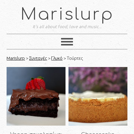
Marislurp
It's all about food, love and music...
Marislurp
>
Συνταγές
>
Γλυκό
> Τούρτες