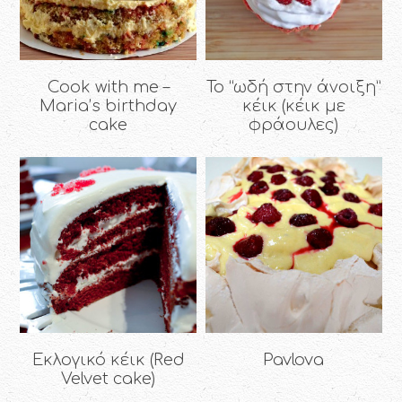
Cook with me –
To “ωδή στην άνοιξη”
Maria’s birthday
κέικ (κέικ με
cake
φράουλες)
Εκλογικό κέικ (Red
Pavlova
Velvet cake)