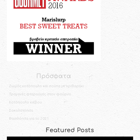
Πρόσφατα
Ζωμός κοτόπουλο και σούπα με κριθαράκι
Τραγανές φτερούγες στον φούρνο
Κοτόπουλο κιέβου
Σοκολατόπιτα
Βασιλόπιτα για το 2021
Featured Posts