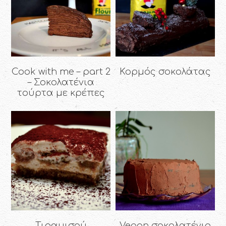
Cook with me – part 2
Κορμός σοκολάτας
– Σοκολατένια
τούρτα με κρέπες
Τιραμισού
Vegan σοκολατένιο