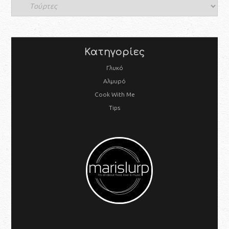
Κατηγορίες
Γλυκό
Αλμυρό
Cook With Me
Tips