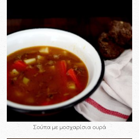
Σούπα με μοσχαρίσια ουρά