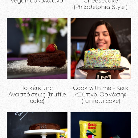
Vegan σοκολατίνα
Cheesecake
(Philadelphia Style )
Το κέικ της
Cook with me – Κέικ
Αναστάσεως (truffle
«Ξύπνα Θανάση»
cake)
(funfetti cake)