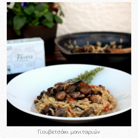
Γιουβετσάκι μανιταριών