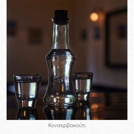
Κονσερβοκούτι