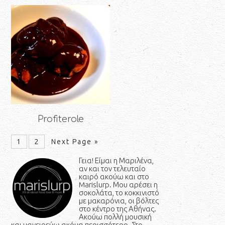
Profiterole
1
2
Next Page »
Γεια! Είμαι η Μαριλένα,
αν και τον τελευταίο
καιρό ακούω και στο
Marislurp. Μου αρέσει η
σοκολάτα, το κοκκινιστό
με μακαρόνια, οι βόλτες
στο κέντρο της Αθήνας.
Ακούω πολλή μουσική
και μαγειρεύω ακόμα περισσότερο. Στο