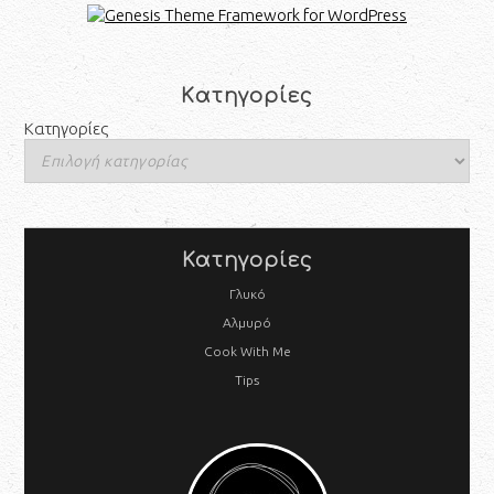
Kατηγορίες
Kατηγορίες
Κατηγορίες
Γλυκό
Αλμυρό
Cook With Me
Tips