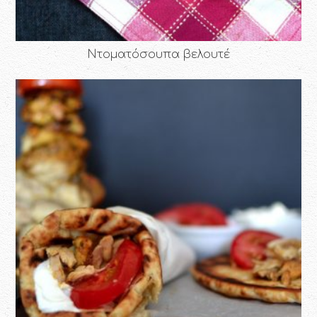
Ντοματόσουπα βελουτέ