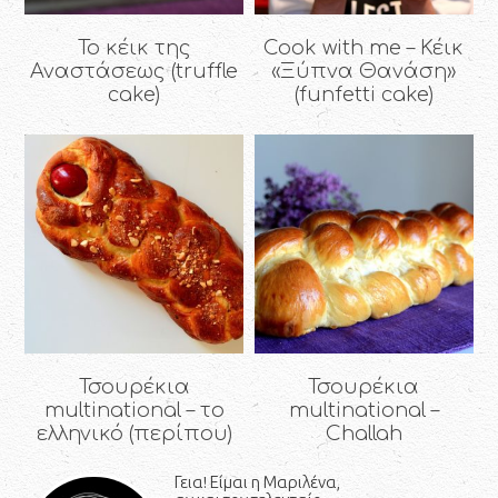
Το κέικ της
Cook with me – Κέικ
Αναστάσεως (truffle
«Ξύπνα Θανάση»
cake)
(funfetti cake)
Τσουρέκια
Τσουρέκια
multinational – το
multinational –
ελληνικό (περίπου)
Challah
Γεια! Είμαι η Μαριλένα,