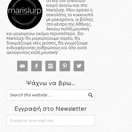
αν και τον τελευταίο
καιρό ακούω και στο
Marislurp. Μου αρέσει η
σοκολάτα, το κοκκινιστό
με μακαρόνια, οι βόλτες
στο κέντρο της Αθήνας.
Ακούω πολλή μουσική
και μαγειρεύω ακόμα περισσότερο. Στο
Marislurp θα μαγειρεύουμε παρέα, θα
δοκιμάζουμε νέες γεύσεις, θα γνωρίζουμε
ενδιαφέροντες ανθρώπους και όλα αυτά
ακούγοντας καλή μουσική!





Ψάχνω να βρω…
Εγγραφή στο Newsletter