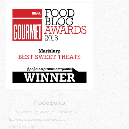
Πρόσφατα
Ζωμός κοτόπουλο και σούπα με κριθαράκι
Τραγανές φτερούγες στον φούρνο
Κοτόπουλο κιέβου