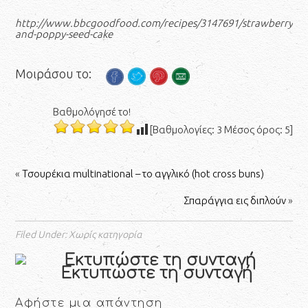
http://www.bbcgoodfood.com/recipes/3147691/strawberry-
and-poppy-seed-cake
Μοιράσου το:
Βαθμολόγησέ το!
[Βαθμολογίες: 3 Μέσος όρος: 5]
«
Τσουρέκια multinational – το αγγλικό (hot cross buns)
Σπαράγγια εις διπλούν
»
Filed Under: Χωρίς κατηγορία
Εκτυπώστε τη συνταγή
Αφήστε μια απάντηση