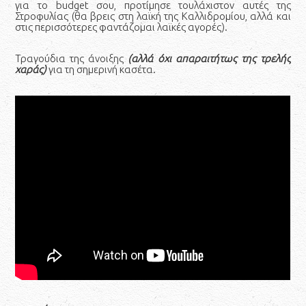
για το budget σου, προτίμησε τουλάχιστον αυτές της
Στροφυλίας (θα βρεις στη λαϊκή της Καλλιδρομίου, αλλά και
στις περισσότερες φαντάζομαι λαϊκές αγορές).
Τραγούδια της άνοιξης
(αλλά όχι απαραιτήτως της τρελής
χαράς)
για τη σημερινή κασέτα.