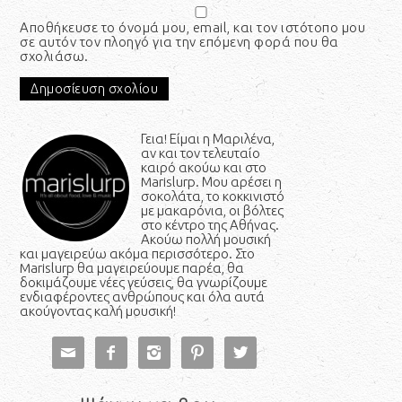
Αποθήκευσε το όνομά μου, email, και τον ιστότοπο μου
σε αυτόν τον πλοηγό για την επόμενη φορά που θα
σχολιάσω.
Γεια! Είμαι η Μαριλένα,
αν και τον τελευταίο
καιρό ακούω και στο
Marislurp. Μου αρέσει η
σοκολάτα, το κοκκινιστό
με μακαρόνια, οι βόλτες
στο κέντρο της Αθήνας.
Ακούω πολλή μουσική
και μαγειρεύω ακόμα περισσότερο. Στο
Marislurp θα μαγειρεύουμε παρέα, θα
δοκιμάζουμε νέες γεύσεις, θα γνωρίζουμε
ενδιαφέροντες ανθρώπους και όλα αυτά
ακούγοντας καλή μουσική!




