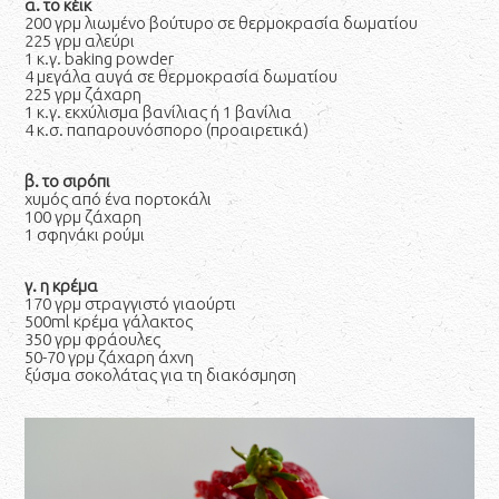
α. το κέικ
200 γρμ λιωμένο βούτυρο σε θερμοκρασία δωματίου
225 γρμ αλεύρι
1 κ.γ. baking powder
4 μεγάλα αυγά σε θερμοκρασία δωματίου
225 γρμ ζάχαρη
1 κ.γ. εκχύλισμα βανίλιας ή 1 βανίλια
4 κ.σ. παπαρουνόσπορο (προαιρετικά)
β. το σιρόπι
χυμός από ένα πορτοκάλι
100 γρμ ζάχαρη
1 σφηνάκι ρούμι
γ. η κρέμα
170 γρμ στραγγιστό γιαούρτι
500ml κρέμα γάλακτος
350 γρμ φράουλες
50-70 γρμ ζάχαρη άχνη
ξύσμα σοκολάτας για τη διακόσμηση